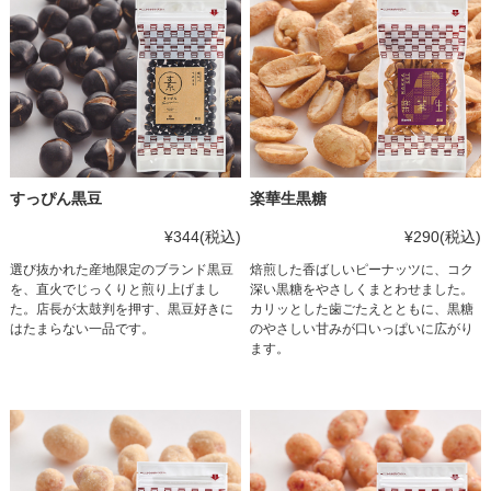
すっぴん黒豆
楽華生黒糖
¥344
(税込)
¥290
(税込)
選び抜かれた産地限定のブランド黒豆
焙煎した香ばしいピーナッツに、コク
を、直火でじっくりと煎り上げまし
深い黒糖をやさしくまとわせました。
た。店長が太鼓判を押す、黒豆好きに
カリッとした歯ごたえとともに、黒糖
はたまらない一品です。
のやさしい甘みが口いっぱいに広がり
ます。