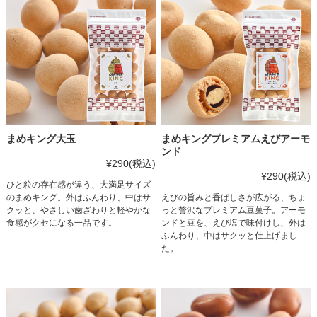
まめキング大玉
まめキングプレミアムえびアーモ
ンド
¥290
(税込)
¥290
(税込)
ひと粒の存在感が違う、大満足サイズ
のまめキング。外はふんわり、中はサ
えびの旨みと香ばしさが広がる、ちょ
クッと、やさしい歯ざわりと軽やかな
っと贅沢なプレミアム豆菓子。アーモ
食感がクセになる一品です。
ンドと豆を、えび塩で味付けし、外は
ふんわり、中はサクッと仕上げまし
た。