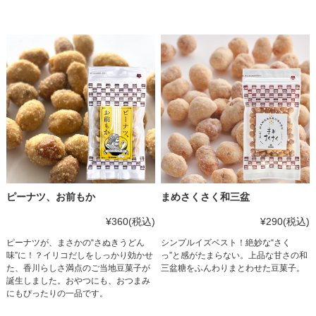
ピーナツ、お前もか
まめさくさく和三盆
¥360
(税込)
¥290
(税込)
ピーナツが、まさかの“さぬきうどん
シンプルイズベスト！絶妙な“さく
味”に！？イリコだしをしっかり効かせ
っ”と感がたまらない。上品な甘さの和
た、香川らしさ満点のご当地豆菓子が
三盆糖をふんわりまとわせた豆菓子。
誕生しました。おやつにも、おつまみ
にもぴったりの一品です。