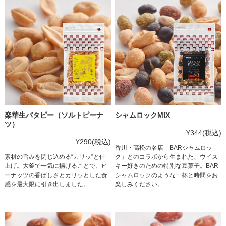
楽華生バタピー（ソルトピーナ
シャムロックMIX
ツ）
¥344
(税込)
¥290
(税込)
香川・高松の名店「BARシャムロッ
素材の旨みを閉じ込める“カリッ”と仕
ク」とのコラボから生まれた、ウイス
上げ。大釜で一気に揚げることで、ピ
キー好きのための特別な豆菓子。BAR
ーナッツの香ばしさとカリッとした食
シャムロックのような一杯と時間をお
感を最大限に引き出しました。
楽しみください。