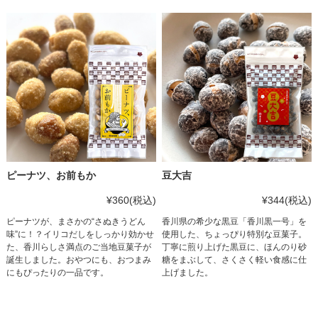
ピーナツ、お前もか
豆大吉
¥360
(税込)
¥344
(税込)
ピーナツが、まさかの“さぬきうどん
香川県の希少な黒豆「香川黒一号」を
味”に！？イリコだしをしっかり効かせ
使用した、ちょっぴり特別な豆菓子。
た、香川らしさ満点のご当地豆菓子が
丁寧に煎り上げた黒豆に、ほんのり砂
誕生しました。おやつにも、おつまみ
糖をまぶして、さくさく軽い食感に仕
にもぴったりの一品です。
上げました。