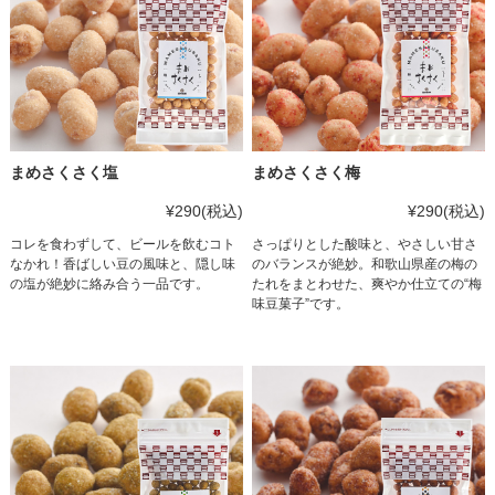
まめさくさく塩
まめさくさく梅
¥290
(税込)
¥290
(税込)
コレを食わずして、ビールを飲むコト
さっぱりとした酸味と、やさしい甘さ
なかれ！香ばしい豆の風味と、隠し味
のバランスが絶妙。和歌山県産の梅の
の塩が絶妙に絡み合う一品です。
たれをまとわせた、爽やか仕立ての“梅
味豆菓子”です。