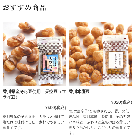
おすすめ商品
香川県産そら豆使用 天空豆（フ
香川本鷹豆
ライ豆）
¥320
(税込)
¥500
(税込)
“幻の唐辛子”とも称される、香川の伝
香川県産のそら豆を、カラッと揚げて
統品種「香川本鷹」を使用。その力強
塩だけで味付けした、素朴でやさしい
い辛味と、ふわりと立ちのぼる芳しい
豆菓子です。
香りを活かした、こだわりの豆菓子で
す。