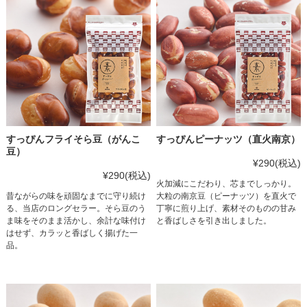
すっぴんフライそら豆（がんこ
すっぴんピーナッツ（直火南京）
豆）
¥290
(税込)
¥290
(税込)
火加減にこだわり、芯までしっかり。
昔ながらの味を頑固なまでに守り続け
大粒の南京豆（ピーナッツ）を直火で
る、当店のロングセラー。そら豆のう
丁寧に煎り上げ、素材そのものの甘み
ま味をそのまま活かし、余計な味付け
と香ばしさを引き出しました。
はせず、カラッと香ばしく揚げた一
品。