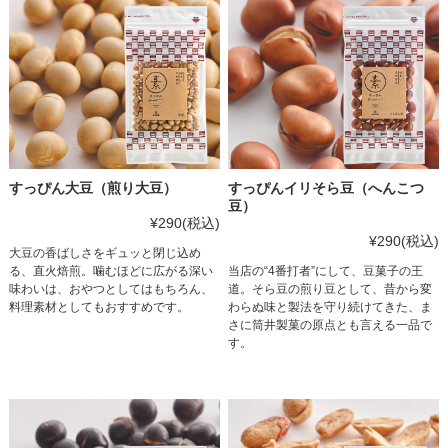
すっぴん大豆（煎り大豆）
すっぴんイリそら豆（へんこつ
豆）
¥290
(税込)
¥290
(税込)
大豆の香ばしさをギュッと閉じ込め
る、直火焙煎。噛むほどに広がる深い
当店の“4番打者”にして、豆菓子の王
味わいは、おやつとしてはもちろん、
道。そら豆の煎り豆として、昔から変
料理素材としてもおすすめです。
わらぬ味と製法を守り続けてきた、ま
さに筒井製菓の原点とも言える一品で
す。