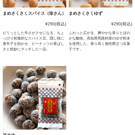
まめさくさくスパイス（珍さん）
まめさくさくゆず
¥290
(税込)
¥290
(税込)
ピリッとした辛さがクセになる、ちょ
ふわっと広がる、爽やかな香りとほの
っぴり刺激的なスパイス豆。隠し味に
かな酸味。高知県馬路村産のゆず粉末
唐辛子を効かせ、ピーナッツの香ばし
を使用した、香り高く個性際立つ豆菓
さと絶妙にマッチした一品。
子です。