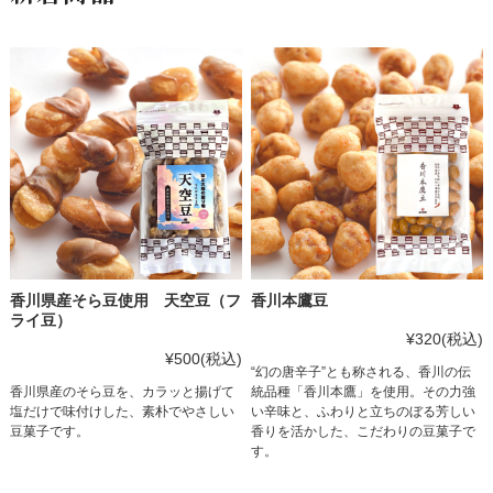
香川県産そら豆使用 天空豆（フ
香川本鷹豆
ライ豆）
¥320
(税込)
¥500
(税込)
“幻の唐辛子”とも称される、香川の伝
香川県産のそら豆を、カラッと揚げて
統品種「香川本鷹」を使用。その力強
塩だけで味付けした、素朴でやさしい
い辛味と、ふわりと立ちのぼる芳しい
豆菓子です。
香りを活かした、こだわりの豆菓子で
す。