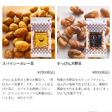
スパイシーカレー豆
すっぴん大野豆
¥290
(税込)
¥800
(税込)
クセになる辛さと香りが際立つ、「辛
特産の大野豆をカラッとフライにし、
口カレー豆菓子」です。カリッと仕上
ほんのり塩味で仕上げました。素材の
げた豆に、スパイスを絶妙にブレン
風味をそのまま楽しめる、まさに“すっ
ド。ピリッとスパイシーな刺激がほし
ぴん”な豆菓子です。
いときに、ぜひどうぞ。