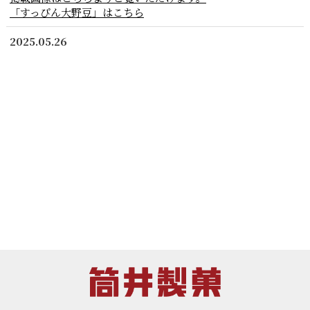
「すっぴん大野豆」はこちら
2025.05.26
石田高校へ香川県産そら豆を提供いたしました。
筒井製菓は、石田高校養豚部門が取り組むオリジナル豚肉の生
産に、弊社で使用している香川県産そら豆を飼料として提供す
るかたちで協力させていただきました。このそら豆を食べて育
った豚は、生徒たちの熱意と手間ひまをかけて大切に肥育さ
れ、令和7年5月24日より販売されました。
2024.06.18
NHK「ゆう６かがわ」で特産「すっぴん大野豆」をご紹介い
ただきました。
2024.06.14
RNC西日本放送「every.フライデー」で「カレー味」をご紹
介いただきました。
2024.01.29
大野豆が農水省「地理的表示（GI）」として登録されまし